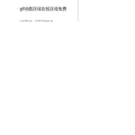
gif动图压缩在线压缩免费
好用的gif压缩软件
gif文件过大如何压缩
MP4压缩教程
JPG压缩教程
PNG压缩教程
JPGE压缩教程
文件压缩教程