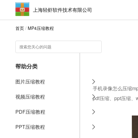
上海轻虾软件技术有限公司
首页
/
MP4压缩教程
帮助分类
图片压缩教程
手机录像怎么压缩mp
视频压缩教程
pdf压缩、ppt压缩
PDF压缩教程
PPT压缩教程