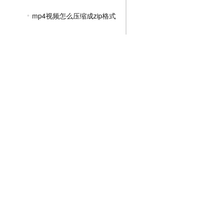
mp4视频怎么压缩成zip格式
怎么压缩mp4文件大小
如何将mp4压缩成容量较小的视频
mp4怎么压缩又清又小
JPG压缩教程
PNG压缩教程
JPGE压缩教程
文件压缩教程